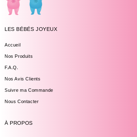
a
c
t
LES BÉBÉS JOYEUX
Accueil
Nos Produits
F.A.Q.
Nos Avis Clients
Suivre ma Commande
Nous Contacter
À PROPOS