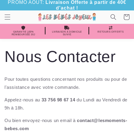
et
PROMO AOÛT:
Livraison Offerte à partir de 40€
passer
d'achat !
au
Panier
contenu
GARANTIE 100%
LIVRAISON A DOMICILE
RETOURS OFFERTS
REMBOURSÉE 30J
SUIVIE
Nous Contacter
Pour toutes questions concernant nos produits ou pour de
l'assistance avec votre commande.
Appelez-nous au
33 756 98 67 14
du Lundi au Vendredi de
9h à 18h.
Ou bien envoyez-nous un email à
contact
@lesmoments-
bebes.com